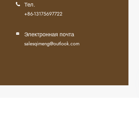
Тел.

+86-13175697722
Электронная почта

salesqimeng@outlook.com