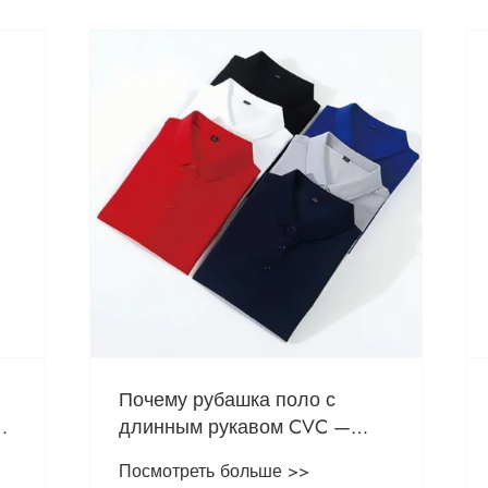
рубашка поло с
Почему вам следует
 рукавом CVC —
однородный тканев
ыбор с точки зрения
фартук для своего б
ть больше >>
Посмотреть больше >>
, долговечности и