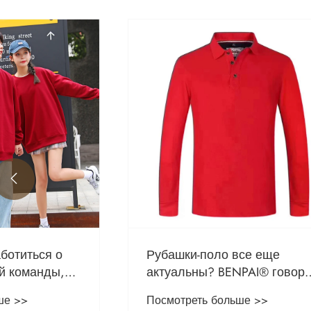

Рубашки-поло все еще
Почему 
актуальны? BENPAI® говорит
длинным
да!
лучший в
Посмотреть больше >>
Посмотре
комфорта