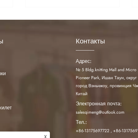
ионального стиля
ы
Контакты
Адрес:
№ 5 Bldg.knitting Mall and Micro 
шки
Pioneer Park, Ишан Таун, округ
город Вэньчжоу, провинция Чж
Китай
Электронная почта:
жилет
salesqimeng@outlook.com
Тел.:
+86-13175697722
,
+86-1317569
X