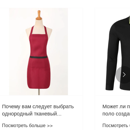

 выбрать
Может ли простая рубашка
ый
поло создать современный и
изнеса
модный гардероб?
Посмотреть больше >>