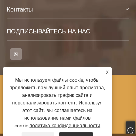
Контакты
ПОДПИСЫВАЙТЕСЬ НА НАС
X
Мы используем файлы cookie, чтобы
Copyright © 2023 Cangnan County Qimeng
предложить вам лучший опыт просмотра,
Clothing Co., Ltd. - футболка, рубашки поло,
анализировать трафик сайта и
шпота - все права защищены.
персонализировать контент. Используя
этот сайт, вы соглашаетесь на
использование нами файлов
Links
Sitemap
RSS
XML
cookie.
политика конфиденциальности
политика конфиденциальности