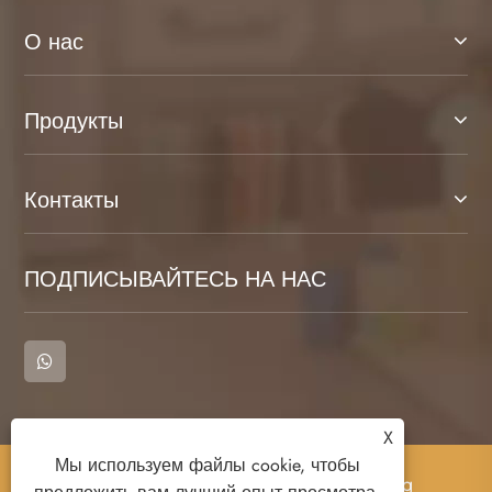
О нас
Продукты
Контакты
ПОДПИСЫВАЙТЕСЬ НА НАС
X
Мы используем файлы cookie, чтобы
Copyright © 2023 Cangnan County Qimeng