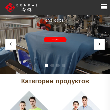
OEM/ODM Polo Shirt and T-Shirt
We are a manufacturer integrated with the R&D, sales,
and service of T-shirts, polo shirts, hoodies, workwear,
and caps.
Inquiry Now
Категории продуктов