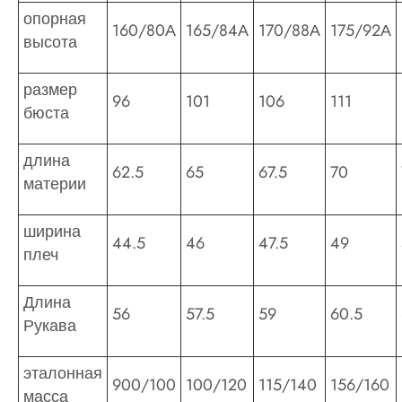
опорная
160/80А
165/84А
170/88А
175/92А
высота
размер
96
101
106
111
бюста
длина
62.5
65
67.5
70
материи
ширина
44.5
46
47.5
49
плеч
Длина
56
57.5
59
60.5
Рукава
эталонная
900/100
100/120
115/140
156/160
масса