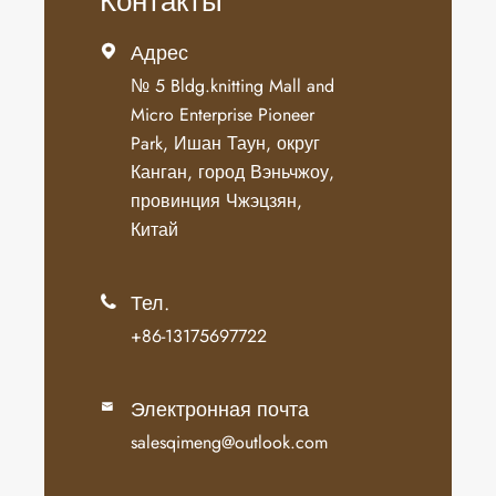
Контакты
Адрес

№ 5 Bldg.knitting Mall and
Micro Enterprise Pioneer
Park, Ишан Таун, округ
Канган, город Вэньчжоу,
провинция Чжэцзян,
Китай
Тел.

+86-13175697722
Электронная почта

salesqimeng@outlook.com