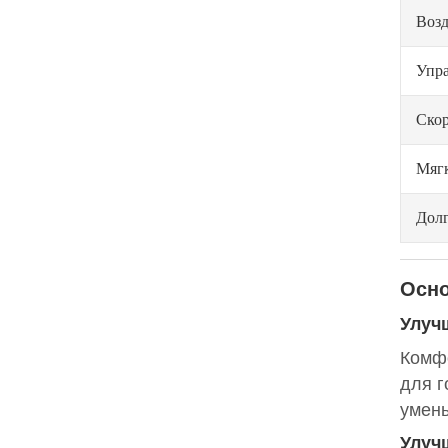
Воз
Упр
Скор
Мягк
Долг
Осно
Улуч
Комфо
для г
умен
Улуч