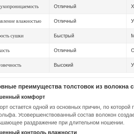
Отличный
Х
духопроницаемость
Отличный
У
авление влажностью
Быстрый
М
ость сушки
Отличный
О
ость
Высокий
У
овечность
вные преимущества толстовок из волокна 
шенный комфорт
рт остается одной из основных причин, по которой 
ольфа. Усовершенствованный состав волокон создае
ьшающее раздражение при длительном ношении.
шенный контроль влажности