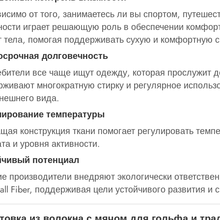
исимо от того, занимаетесь ли вы спортом, путешес
ости играет решающую роль в обеспечении комфорт
т тела, помогая поддерживать сухую и комфортную с
осрочная долговечность
бители все чаще ищут одежду, которая прослужит д
живают многократную стирку и регулярное использо
нешнего вида.
лирование температуры
ая конструкция ткани помогает регулировать темпе
та и уровня активности.
йчивый потенциал
е производители внедряют экологически ответствен
Ball Fiber, поддерживая цели устойчивого развития 
товка из волокна с мячом для гольфа и тр