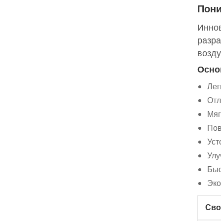
Пони
Иннов
разра
возду
Осно
Лег
Отл
Мяг
Пов
Уст
Улу
Быс
Эко
Сво