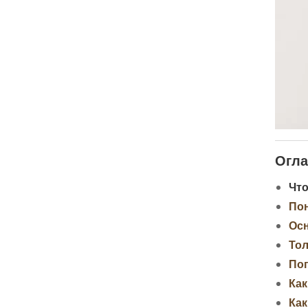
Огла
Что
Пон
Осн
Тол
По
Как
Как