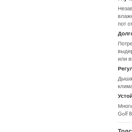
Незав
влажн
пот о
Долг
Потре
выдер
или в
Регу
Дышащ
клима
Усто
Многи
Golf 
Толс