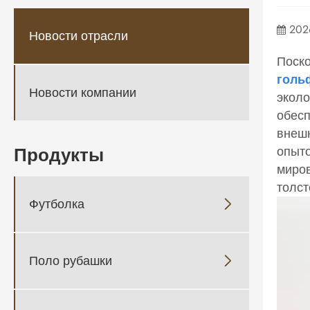
202
Новости отрасли
Поско
голь
Новости компании
эколо
обесп
внешн
Продукты
опыт
миров
толст
Футболка

Поло рубашки
