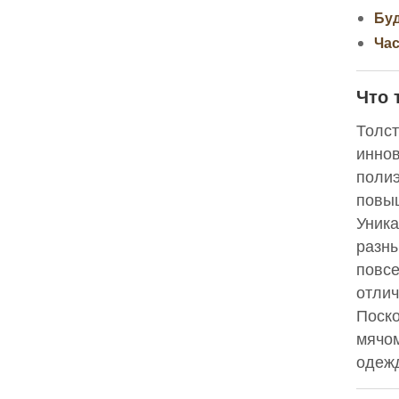
Бу
Ча
Что 
Толст
иннов
полиэ
повыш
Уника
разны
повсе
отлич
Поско
мячом
одежд