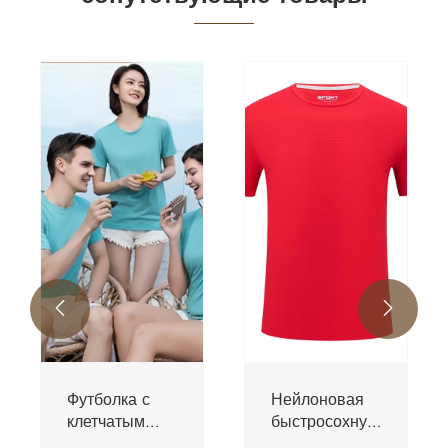


Футболка с
Нейлоновая
клетчатым
быстросохнущая
вырезом
футболка