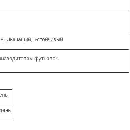
ин, Дышащий, Устойчивый
оизводителем футболок.
ены
 день