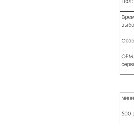
Пол:
Вре
выбо
Особ
OEM
серв
мини
500 