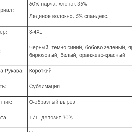
60% парча, хлопок 35%
риал:
Ледяное волокно, 5% спандекс.
ер:
S-4XL
Черный, темно-синий, бобово-зеленый, я
:
бирюзовый, белый, оранжево-красный
а Рукава:
Короткий
ть:
Сублимация
тник:
О-образный вырез
та:
Т/Т: депозит 30%