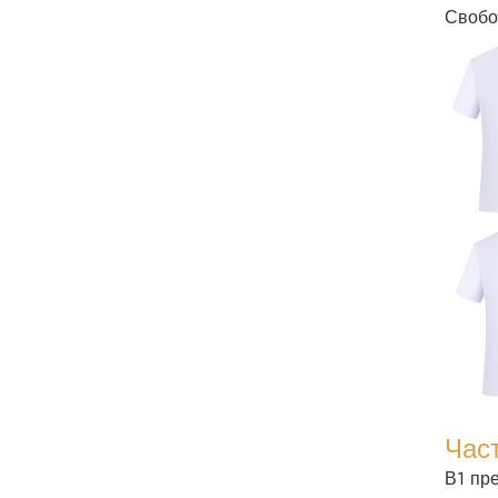
Свобо
Час
В1 пр