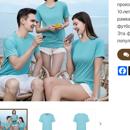
произ
10-ле
рамка
футбо
Эта ф
попул
F