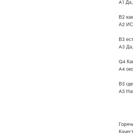
A1 Да
В2 как
А2 ИС
В3 ес
A3 Да
Q4 Ка
A4 ок
В5 гд
A5 На
Горяч
Качес