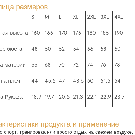
лица размеров
S
M
L
XL
2XL
3XL
4XL
ная высота
160
165
170
175
180
185
190
ер бюста
48
50
52
54
56
58
60
а материи
66
68
70
72
74
76
78
на плеч
44
45.5
47
48.5
50
51.5
54
а Рукава
18.9
19.7
20.5
21.3
22.1
22.9
23.7
актеристики продукта и применение
то спорт, тренировка или просто отдых на свежем воздухе,