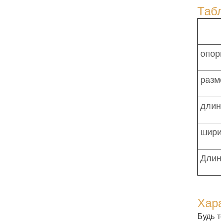
Таб
опор
разм
длин
шири
Длин
Хар
Будь 