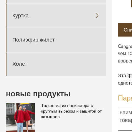
Куртка

Опи
Полиэфир жилет
Cangn
чем 1
вовре
Холст
Эта ф
однот
новые продукты
Пар
Толстовка из полиэстера с
круглым вырезом и защитой от
наим
катышков
това