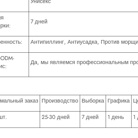
Унисекс
мя
7 дней
рки:
енность:
Антипиллинг, Антиусадка, Против морщ
-ODM-
Да, мы являемся профессиональным пр
ис:
мальный заказ
Производство
Выборка
Графика
Ц
шт.
25-30 дней
7 дней
1 день
1